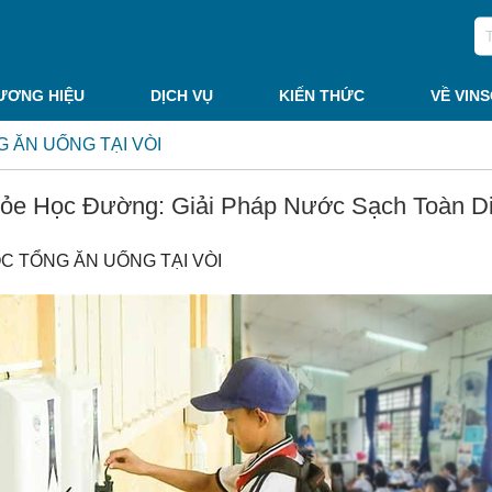
ƯƠNG HIỆU
DỊCH VỤ
KIẾN THỨC
VỀ VIN
 ĂN UỐNG TẠI VÒI
ỏe Học Đường: Giải Pháp Nước Sạch Toàn D
C TỔNG ĂN UỐNG TẠI VÒI