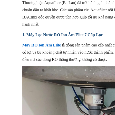
Thương hiệu Aquafilter (Ba Lan) đã trở thành giải pháp h
chuẩn đầu ra khắt khe. Các sản phẩm của Aquafilter nổi b
BACinix độc quyền được tích hợp giúp tối ưu khả năng di
hành nhất:
1. Máy Lọc Nước RO Ion Âm Elite 7 Cấp Lọc
Máy RO Ion Âm Elite
là dòng sản phẩm cao cấp nhất củ
có lợi và bù khoáng chất tự nhiên vào nước thành phẩm. I
điều mà các dòng RO thông thường không có được.