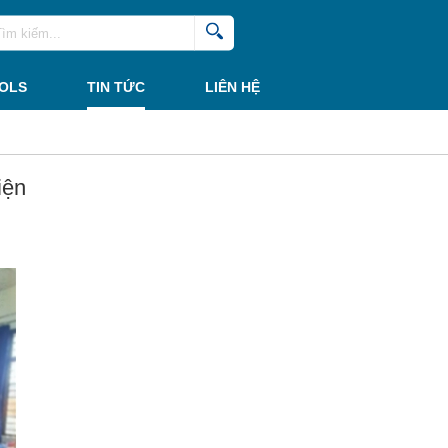
SOLS
TIN TỨC
LIÊN HỆ
iện