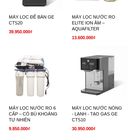
MÁY LỌC ĐỂ BÀN GE
MÁY LỌC NƯỚC RO
CTS20
ELITE ION ÂM –
AQUAFILTER
39.950.000₫
13.600.000₫
MÁY LỌC NƯỚC RO 6
MÁY LỌC NƯỚC NÓNG
CẤP – CÓ BÙ KHOÁNG
- LẠNH - TẠO GAS GE
TỰ NHIÊN
CTS10
9.850.000₫
30.950.000₫