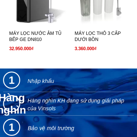
MÁY LỌC NƯỚC ÂM TỦ
MÁY LỌC THÔ 3 CẤP
BẾP GE DN810
DƯỚI BỒN
32.950.000₫
3.360.000₫
1
Nhập khẩu
Hàng
Hàng nghìn KH đang sử dụng giải pháp
nghìn
của Vinsols
1
Bảo vệ môi trường