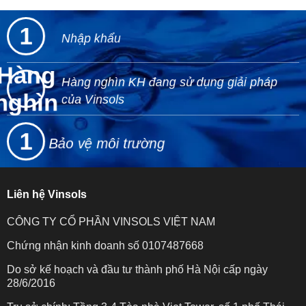
1
Nhập khẩu
Hàng
Hàng nghìn KH đang sử dụng giải pháp
nghìn
của Vinsols
1
Bảo vệ môi trường
Liên hệ Vinsols
CÔNG TY CỔ PHẦN VINSOLS VIỆT NAM
Chứng nhận kinh doanh số 0107487668
Do sở kế hoạch và đầu tư thành phố Hà Nội cấp ngày
28/6/2016