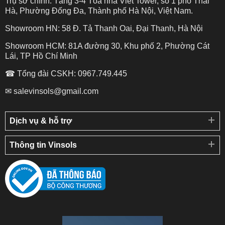
Trụ sở chính: Tầng 3-4 Tòa nhà Viet Tower, số 1 phố Thái
Hà, Phường Đống Đa, Thành phố Hà Nội, Việt Nam.
Showroom HN: 58 Đ. Tả Thanh Oai, Đại Thanh, Hà Nội
Showroom HCM: 81A đường 30, Khu phố 2, Phường Cát
Lái, TP Hồ Chí Minh
☎ Tổng đài CSKH: 0967.749.445
✉ salevinsols@gmail.com
Dịch vụ & hỗ trợ
Thông tin Vinsols