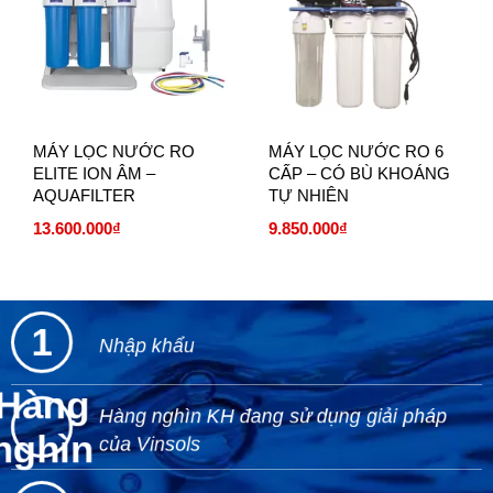
MÁY LỌC NƯỚC RO
MÁY LỌC NƯỚC RO 6
ELITE ION ÂM –
CẤP – CÓ BÙ KHOÁNG
AQUAFILTER
TỰ NHIÊN
13.600.000₫
9.850.000₫
1
Nhập khẩu
Hàng
Hàng nghìn KH đang sử dụng giải pháp
nghìn
của Vinsols