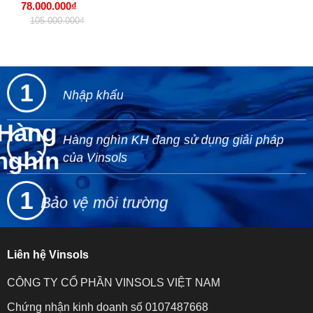
78.000.000₫
105.000.000₫
1
Nhập khẩu
Hàng
Hàng nghìn KH đang sử dụng giải pháp
nghìn
của Vinsols
1
Bảo vệ môi trường
Liên hệ Vinsols
CÔNG TY CỔ PHẦN VINSOLS VIỆT NAM
Chứng nhận kinh doanh số 0107487668