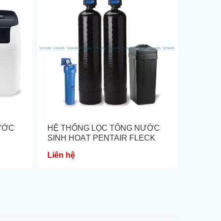
ƯỚC
HỆ THỐNG LỌC TỔNG NƯỚC
LỌC TỔ
SINH HOẠT PENTAIR FLECK
Liên hệ
25.800.