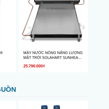
E®
MÁY NƯỚC NÓNG NĂNG LƯỢNG
MÁY N
MẶT TRỜI SOLAHART SUNHEAT
SOLAHA
150 LÍT
25.790.000₫
Liên hệ
GUỒN