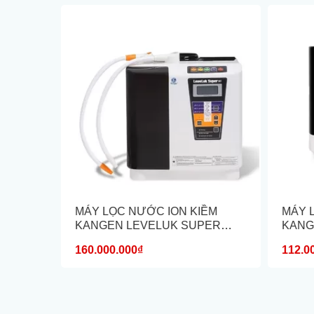
ỀM
MÁY LỌC NƯỚC ION KIỀM
MÁY 
KANGEN LEVELUK SUPER
KANG
SD501
160.000.000₫
112.0