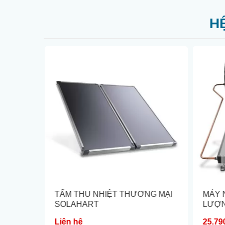
H
NHIỆT
TẤM THU NHIỆT THƯƠNG MẠI
MÁY 
NTIC
SOLAHART
LƯỢN
SUNHE
Liên hệ
25.79