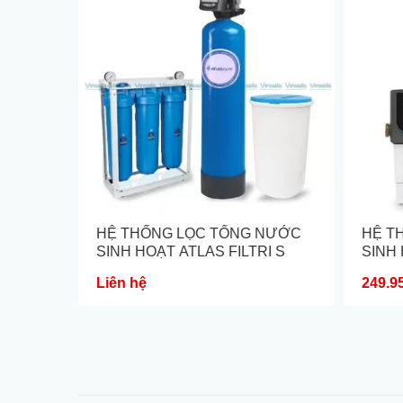
NƯỚC
HỆ THỐNG LỌC TỔNG NƯỚC
HỆ T
I
SINH HOẠT ATLAS FILTRI S
SINH
Liên hệ
249.9