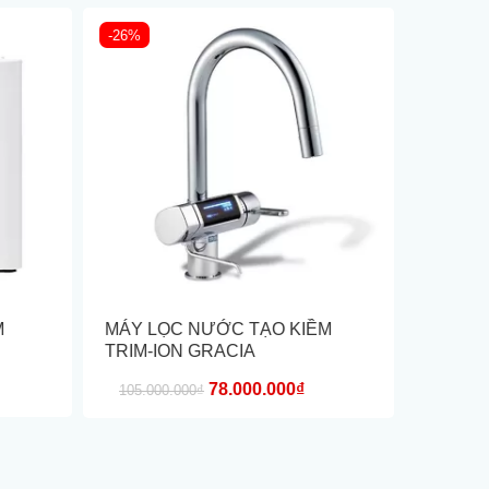
-26%
M
MÁY LỌC NƯỚC TẠO KIỀM
MÁY LỌ
TRIM-ION GRACIA
KANGEN
78.000.000₫
123.000
105.000.000₫