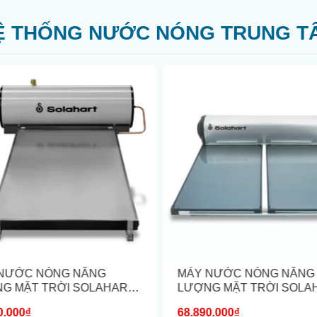
Ệ THỐNG NƯỚC NÓNG TRUNG T
NƯỚC NÓNG NĂNG
MÁY NƯỚC NÓNG NĂNG
G MẶT TRỜI SOLAHART
LƯỢNG MẶT TRỜI SOLA
AT...
PREMIUM...
0.000₫
68.890.000₫