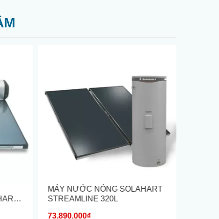
ÂM
MÁY NƯỚC NÓNG SOLAHART
MÁY N
HART
STREAMLINE 320L
SOLAH
73.890.000₫
Liên hệ