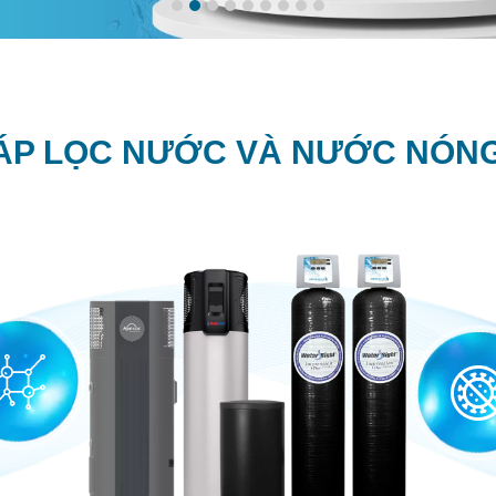
P LỌC NƯỚC VÀ NƯỚC NÓNG 