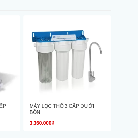
BẾP
MÁY LỌC THÔ 3 CẤP DƯỚI
MÁY LỌ
BỒN
ÂM – A
3.360.000₫
13.600.