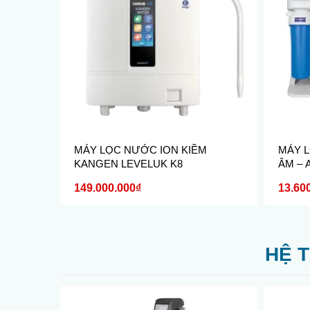
ƯỚC
MÁY LỌC NƯỚC ION KIỀM
MÁY L
KANGEN LEVELUK K8
ÂM – 
149.000.000₫
13.60
HỆ 