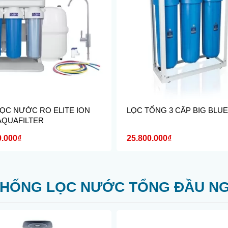
ỌC NƯỚC RO ELITE ION
LỌC TỔNG 3 CẤP BIG BLU
AQUAFILTER
0.000₫
25.800.000₫
THỐNG LỌC NƯỚC TỔNG ĐẦU N