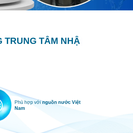
TRUNG TÂM
N
H
Ậ
P
K
H
Ẩ
U
|
Phù hợp với
nguồn nước Việt
Nam