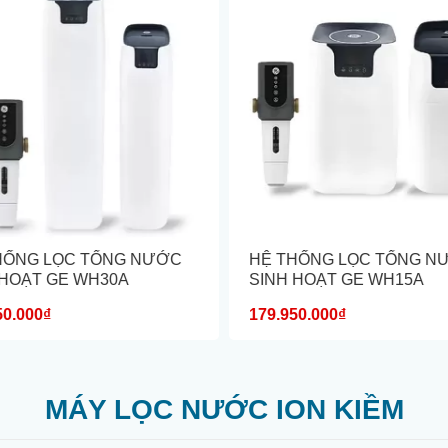
HỐNG LỌC TỔNG NƯỚC
HỆ THỐNG LỌC TỔNG N
 HOẠT GE WH30A
SINH HOẠT GE WH15A
50.000₫
179.950.000₫
MÁY LỌC NƯỚC ION KIỀM