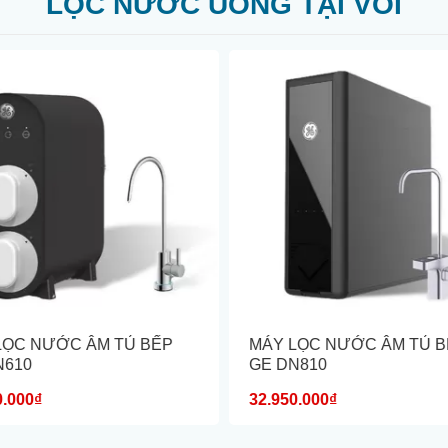
LỌC NƯỚC UỐNG TẠI VÒI
LỌC NƯỚC ÂM TỦ BẾP
MÁY LỌC NƯỚC ÂM TỦ 
N610
GE DN810
0.000₫
32.950.000₫