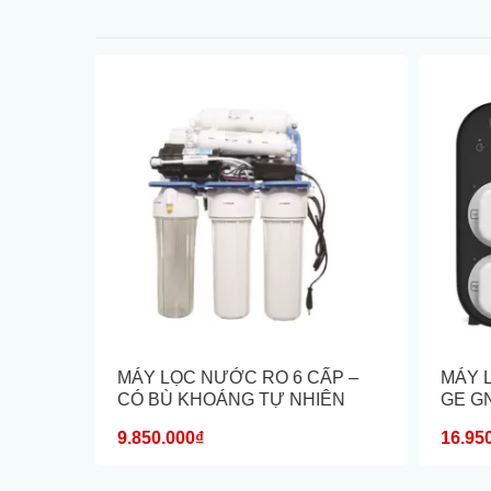
TE ION
MÁY LỌC NƯỚC RO 6 CẤP –
MÁY 
CÓ BÙ KHOÁNG TỰ NHIÊN
GE G
9.850.000₫
16.95