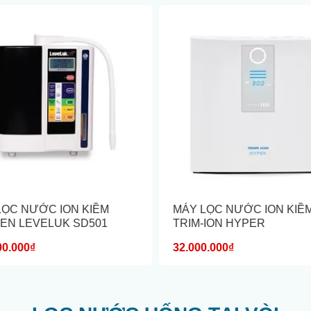
LỌC NƯỚC ION KIỀM
MÁY LỌC NƯỚC ION KIỀ
EN LEVELUK SD501
TRIM-ION HYPER
00.000₫
32.000.000₫